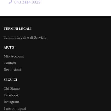
043 2114 0329
TERMINI LEGALI
Termini Legali e di Servizio
AIUTO
Mio Account
Contatti
Recensioni
SEGUICI
Chi Siamo
Facebook
Instagram
I nostri negozi