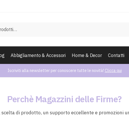
og
Abbigliamento & Accessori
Home & Decor
Contatti
Iscriviti alla newsletter per conoscere tutte le novità!
Clicca qui
Perchè Magazzini delle Firme?
 scelta di prodotto, un supporto eccellente e promozioni u