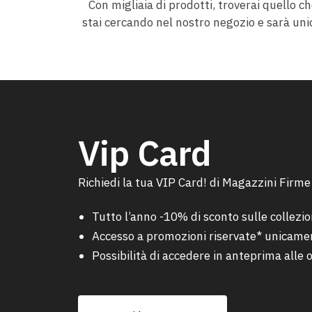
Con migliaia di prodotti, troverai quello c
stai cercando nel nostro negozio e sarà uni
Vip Card
Richiedi la tua VIP Card! di Magazzini Firme
Tutto l’anno -10% di sconto sulle collezi
Accesso a promozioni riservate* unicament
Possibilità di accedere in anteprima alle