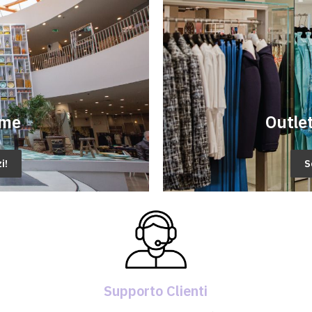
rme
Outle
i!
S
Supporto Clienti