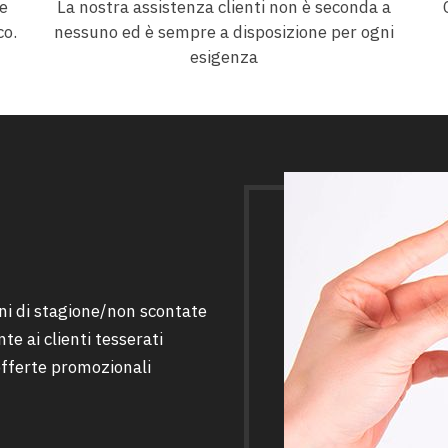
he
La nostra assistenza clienti non è seconda a
co.
nessuno ed è sempre a disposizione per ogni
esigenza
oni di stagione/non scontate
e ai clienti tesserati
 offerte promozionali