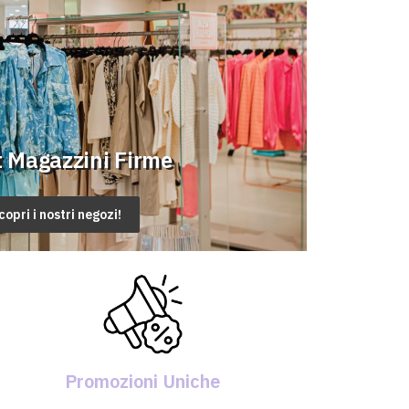
t Magazzini Firme
copri i nostri negozi!
Promozioni Uniche