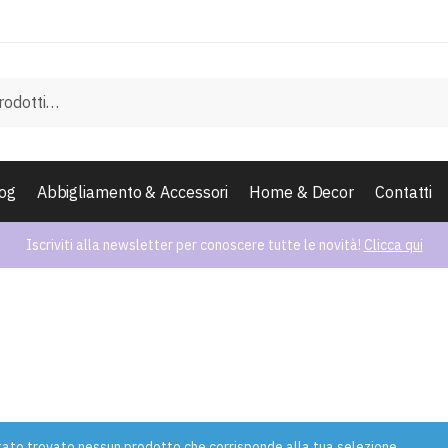
og
Abbigliamento & Accessori
Home & Decor
Contatti
Iscriviti alla newsletter per conoscere tutte le novità!
Clicca qui
tato trovato nessun prodotto che corrisponde alla tua selezione.