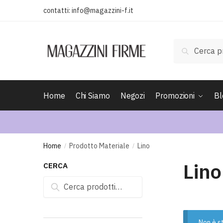
contatti:
info@magazzini-f.it
Cerca
Home
Chi Siamo
Negozi
Promozioni
Bl
Home
Prodotto Materiale
Lino
/
/
Lino
CERCA
Cerca
Non è s